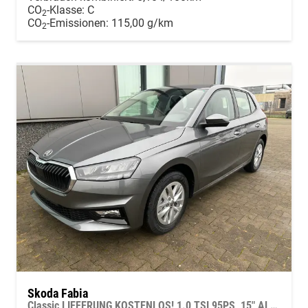
CO
-Klasse:
C
2
CO
-Emissionen:
115,00 g/km
2
Skoda Fabia
Classic LIEFERUNG KOSTENLOS! 1.0 TSI 95PS, 15" ALU, LED-Scheinwerfer, M-Lederlenkrad, Nebelscheinwerfer, Parksensoren vorne + hinten, Rückfahrkamera, Sitzheizung, Tempomat, Klimaanlage, Infotainment 8"+Wireless SmartLink, Fußmatten, Mittelarmlehne