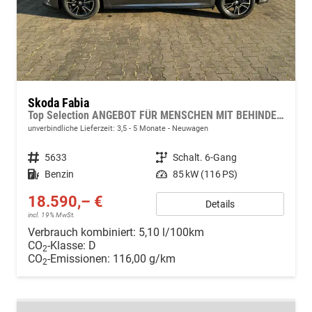
Skoda Fabia
Top Selection ANGEBOT FÜR MENSCHEN MIT BEHINDERUNG AB 50%! 1.0 TSI 116PS, 15" Alu, Climatronic, SunSet, Multifunktions-Lederlenkrad beheizt, Infotainment 8", Smart Link, LED-Scheinwerfer, Nebelscheinwerfer, Parksensoren hinten, Sitzheizung, Tempomat, Fußmatten
unverbindliche Lieferzeit: 3,5 - 5 Monate
Neuwagen
Fahrzeugnr.
5633
Getriebe
Schalt. 6-Gang
Kraftstoff
Benzin
Leistung
85 kW (116 PS)
18.590,– €
Details
incl. 19% MwSt.
Verbrauch kombiniert:
5,10 l/100km
CO
-Klasse:
D
2
CO
-Emissionen:
116,00 g/km
2