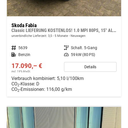
Skoda Fabia
Classic LIEFERUNG KOSTENLOS! 1.0 MPI 80PS, 15" ALU, LED-Scheinwerfer, M-Lederlenkrad, Nebelscheinwerfer, Parksensoren vorn + hinten, Rückfahrkamera, Sitzheizung, Tempomat, Klimaanlage, Infotainment 8"+Wireless SmartLink, Fußmatten, Mittelarmlehne vorne
unverbindliche Lieferzeit: 3,5 - 5 Monate
Neuwagen
Fahrzeugnr.
5639
Getriebe
Schalt. 5-Gang
Kraftstoff
Benzin
Leistung
59 kW (80 PS)
17.090,– €
Details
incl. 19% MwSt.
Verbrauch kombiniert:
5,10 l/100km
CO
-Klasse:
D
2
CO
-Emissionen:
116,00 g/km
2