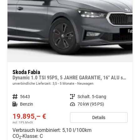
Skoda Fabia
Dynamic 1.0 TSI 95PS, 5 JAHRE GARANTIE, 16" ALU schwarz, Sportfahrwerk, SunSet, Parksensoren vo/hi, Kamera, Kessy, Alarm, Toter-Winkel, Virtual Cockpit 10", LED-Scheinwerfer, M-Lederlenkrad beheizt, NSW Sitzheizung, Tempomat, Climatronic, Radio 8"+Smartlink
unverbindliche Lieferzeit: 3,5 - 5 Monate
Neuwagen
Fahrzeugnr.
5643
Getriebe
Schalt. 5-Gang
Kraftstoff
Benzin
Leistung
70 kW (95 PS)
19.895,– €
Details
incl. 19% MwSt.
Verbrauch kombiniert:
5,10 l/100km
CO
-Klasse:
C
2