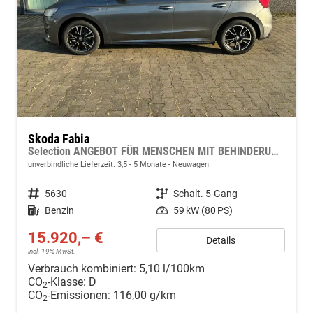
Skoda Fabia
Selection ANGEBOT FÜR MENSCHEN MIT BEHINDERUNG AB 50%! LIEFERUNG KOSTENLOS! 1.0 MPI 80PS, LED-Scheinwerfer, M-Lederlenkrad, Nebelscheinwerfer, Parksensoren hinten, Sitzheizung, Tempomat, Klimaanlage, Infotainment 8", Fußmatten, 4fach elektr. Fensterheber
unverbindliche Lieferzeit: 3,5 - 5 Monate
Neuwagen
Fahrzeugnr.
5630
Getriebe
Schalt. 5-Gang
Kraftstoff
Benzin
Leistung
59 kW (80 PS)
15.920,– €
Details
incl. 19% MwSt.
Verbrauch kombiniert:
5,10 l/100km
CO
-Klasse:
D
2
CO
-Emissionen:
116,00 g/km
2