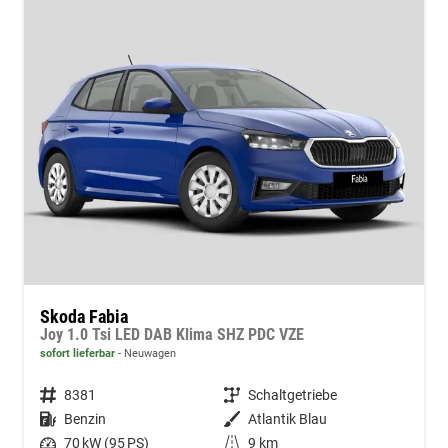
Skoda Fabia
Joy 1.0 Tsi LED DAB Klima SHZ PDC VZE
sofort lieferbar
Neuwagen
Fahrzeugnr.
8381
Getriebe
Schaltgetriebe
Kraftstoff
Benzin
Außenfarbe
Atlantik Blau
Leistung
70 kW (95 PS)
Kilometerstand
9 km