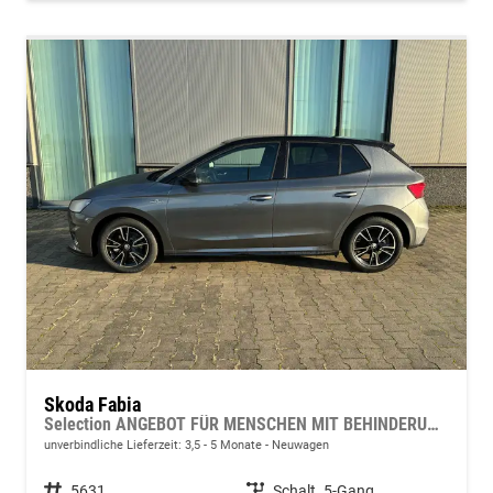
Skoda Fabia
Selection ANGEBOT FÜR MENSCHEN MIT BEHINDERUNG AB 50%! 1.0 TSI 95PS, LED-Scheinwerfer, M-Lederlenkrad, Nebelscheinwerfer, Parksensoren hinten, Sitzheizung, Tempomat, Klimaanlage, Infotainment 8", Fußmatten, 4fach elektr. Fensterheber, Mittelarmlehne vorne
unverbindliche Lieferzeit: 3,5 - 5 Monate
Neuwagen
Fahrzeugnr.
5631
Getriebe
Schalt. 5-Gang