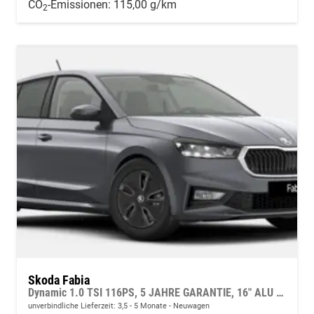
CO
-Emissionen:
115,00 g/km
2
Skoda Fabia
Dynamic 1.0 TSI 116PS, 5 JAHRE GARANTIE, 16" ALU schwarz, Sportfahrwerk, SunSet, Parksensoren vo/hi, Kamera, Kessy, Alarm, Toter-Winkel, Virtual Cockpit 10", LED-Scheinwerfer, M-Lederlenkrad beheizt, NSW Sitzheizung, Tempomat, Climatronic, Radio 8"+Smartlink
unverbindliche Lieferzeit: 3,5 - 5 Monate
Neuwagen