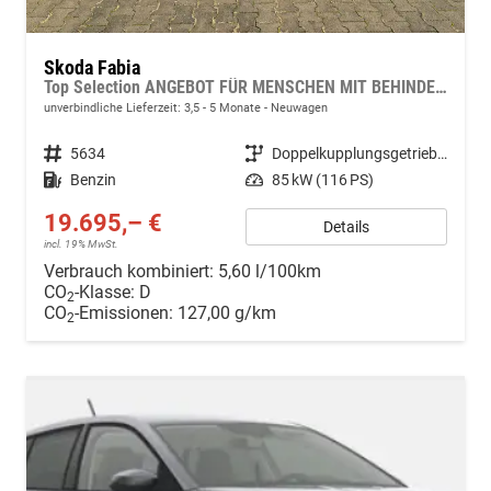
Skoda Fabia
Top Selection ANGEBOT FÜR MENSCHEN MIT BEHINDERUNG AB 50%! 1.0 TSI 116PS DSG/AUTOMATIK, 15" Alu, Climatronic, SunSet, Multifunktions-Lederlenkrad beheizt, Infotainment 8", Smart Link, LED-Scheinwerfer, Nebelscheinwerfer, Parksensoren hinten, Sitzheizung, Tempomat
unverbindliche Lieferzeit: 3,5 - 5 Monate
Neuwagen
Fahrzeugnr.
5634
Getriebe
Doppelkupplungsgetriebe (DSG)
Kraftstoff
Benzin
Leistung
85 kW (116 PS)
19.695,– €
Details
incl. 19% MwSt.
Verbrauch kombiniert:
5,60 l/100km
CO
-Klasse:
D
2
CO
-Emissionen:
127,00 g/km
2