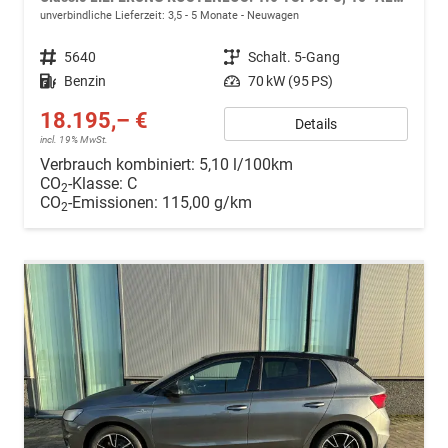
unverbindliche Lieferzeit: 3,5 - 5 Monate
Neuwagen
Fahrzeugnr.
5640
Getriebe
Schalt. 5-Gang
Kraftstoff
Benzin
Leistung
70 kW (95 PS)
18.195,– €
Details
incl. 19% MwSt.
Verbrauch kombiniert:
5,10 l/100km
CO
-Klasse:
C
2
CO
-Emissionen:
115,00 g/km
2