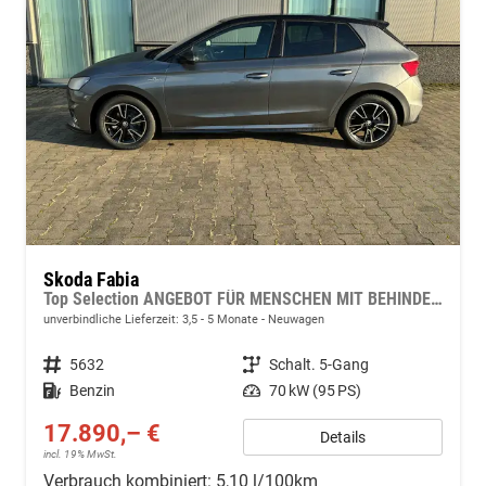
Skoda Fabia
Top Selection ANGEBOT FÜR MENSCHEN MIT BEHINDERUNG AB 50%! 1.0 TSI 95PS, 15" Alu, Climatronic, SunSet, Multifunktions-Lederlenkrad beheizt, Infotainment 8", Smart Link, LED-Scheinwerfer, Nebelscheinwerfer, Parksensoren hinten, Sitzheizung, Tempomat, Fußmatten
unverbindliche Lieferzeit: 3,5 - 5 Monate
Neuwagen
Fahrzeugnr.
5632
Getriebe
Schalt. 5-Gang
Kraftstoff
Benzin
Leistung
70 kW (95 PS)
17.890,– €
Details
incl. 19% MwSt.
Verbrauch kombiniert:
5,10 l/100km