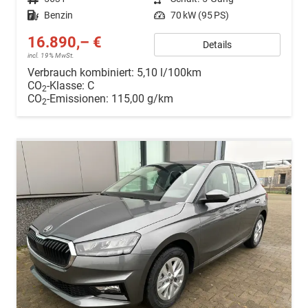
Kraftstoff
Benzin
Leistung
70 kW (95 PS)
16.890,– €
Details
incl. 19% MwSt.
Verbrauch kombiniert:
5,10 l/100km
CO
-Klasse:
C
2
CO
-Emissionen:
115,00 g/km
2