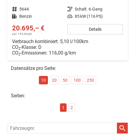
Fahrzeugnr.
5644
Getriebe
Schalt. 6-Gang
Kraftstoff
Benzin
Leistung
85 kW (116 PS)
20.695,– €
Details
incl. 19% MwSt.
Verbrauch kombiniert:
5,10 l/100km
CO
-Klasse:
D
2
CO
-Emissionen:
116,00 g/km
2
Datensätze pro Seite:
10
20
50
100
250
Seiten:
1
2
Fahrzeugnr.