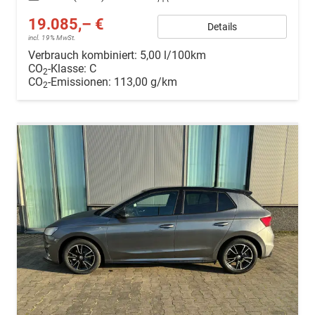
19.085,– €
Details
incl. 19% MwSt.
Verbrauch kombiniert:
5,00 l/100km
CO
-Klasse:
C
2
CO
-Emissionen:
113,00 g/km
2