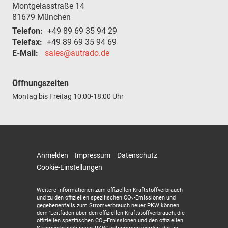
Montgelasstraße 14
81679
München
Telefon:
+49 89 69 35 94 29
Telefax:
+49 89 69 35 94 69
E-Mail:
sales@autrado.de
Öffnungszeiten
Montag bis Freitag
10:00-18:00 Uhr
Anmelden
Impressum
Datenschutz
Cookie-Einstellungen
Weitere Informationen zum offiziellen Kraftstoffverbrauch
und zu den offiziellen spezifischen CO
-Emissionen und
2
gegebenenfalls zum Stromverbrauch neuer PKW können
dem 'Leitfaden über den offiziellen Kraftstoffverbrauch, die
offiziellen spezifischen CO
-Emissionen und den offiziellen
2