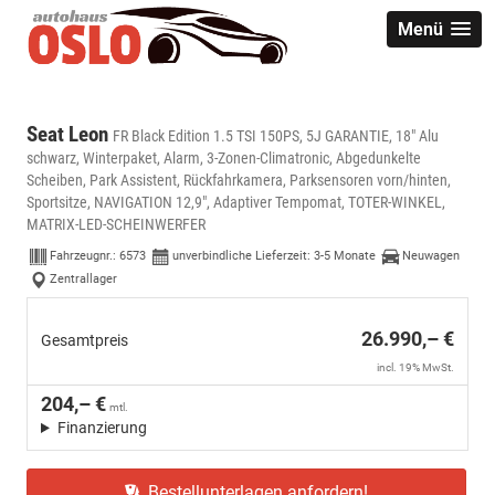
Menü
Seat Leon
FR Black Edition 1.5 TSI 150PS, 5J GARANTIE, 18" Alu
schwarz, Winterpaket, Alarm, 3-Zonen-Climatronic, Abgedunkelte
Scheiben, Park Assistent, Rückfahrkamera, Parksensoren vorn/hinten,
Sportsitze, NAVIGATION 12,9", Adaptiver Tempomat, TOTER-WINKEL,
MATRIX-LED-SCHEINWERFER
Fahrzeugnr.:
6573
unverbindliche Lieferzeit: 3-5 Monate
Neuwagen
Zentrallager
26.990,– €
Gesamtpreis
incl. 19% MwSt.
204,– €
mtl.
Finanzierung
Bestellunterlagen anfordern!