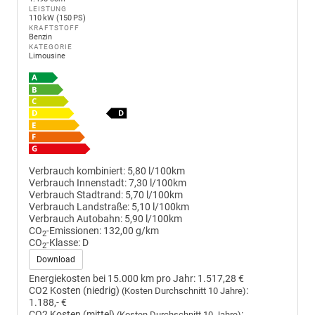
LEISTUNG
110 kW (150 PS)
KRAFTSTOFF
Benzin
KATEGORIE
Limousine
Verbrauch kombiniert:
5,80 l/100km
Verbrauch Innenstadt:
7,30 l/100km
Verbrauch Stadtrand:
5,70 l/100km
Verbrauch Landstraße:
5,10 l/100km
Verbrauch Autobahn:
5,90 l/100km
CO
-Emissionen:
132,00 g/km
2
CO
-Klasse:
D
2
Download
Energiekosten bei 15.000 km pro Jahr:
1.517,28 €
CO2 Kosten (niedrig)
:
(Kosten Durchschnitt 10 Jahre)
1.188,- €
CO2 Kosten (mittel)
:
(Kosten Durchschnitt 10 Jahre)