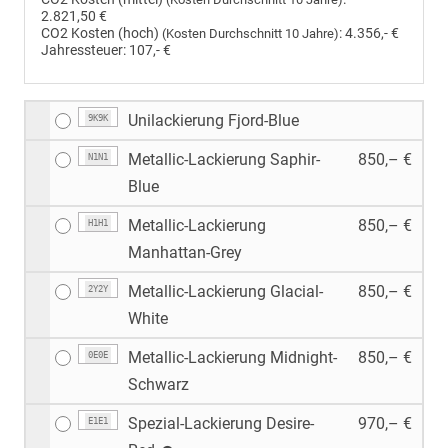
2.821,50 €
CO2 Kosten (hoch)
:
4.356,- €
(Kosten Durchschnitt 10 Jahre)
Jahressteuer:
107,- €
Unilackierung Fjord-Blue
9K9K
Metallic-Lackierung Saphir-
850,– €
N1N1
Blue
Metallic-Lackierung
850,– €
H1H1
Manhattan-Grey
Metallic-Lackierung Glacial-
850,– €
2Y2Y
White
Metallic-Lackierung Midnight-
850,– €
0E0E
Schwarz
Spezial-Lackierung Desire-
970,– €
E1E1