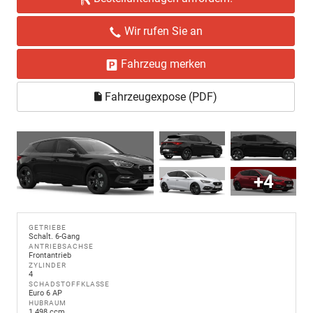
Wir rufen Sie an
Fahrzeug merken
Fahrzeugexpose (PDF)
+4
GETRIEBE
Schalt. 6-Gang
ANTRIEBSACHSE
Frontantrieb
ZYLINDER
4
SCHADSTOFFKLASSE
Euro 6 AP
HUBRAUM
1.498 ccm