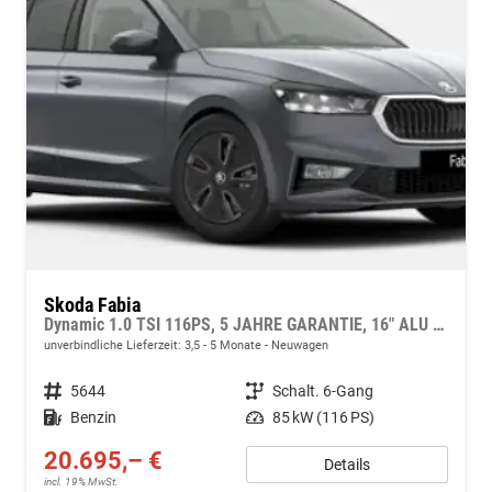
Skoda Fabia
Dynamic 1.0 TSI 116PS, 5 JAHRE GARANTIE, 16" ALU schwarz, Sportfahrwerk, SunSet, Parksensoren vo/hi, Kamera, Kessy, Alarm, Toter-Winkel, Virtual Cockpit 10", LED-Scheinwerfer, M-Lederlenkrad beheizt, NSW Sitzheizung, Tempomat, Climatronic, Radio 8"+Smartlink
unverbindliche Lieferzeit: 3,5 - 5 Monate
Neuwagen
Fahrzeugnr.
5644
Getriebe
Schalt. 6-Gang
Kraftstoff
Benzin
Leistung
85 kW (116 PS)
20.695,– €
Details
incl. 19% MwSt.