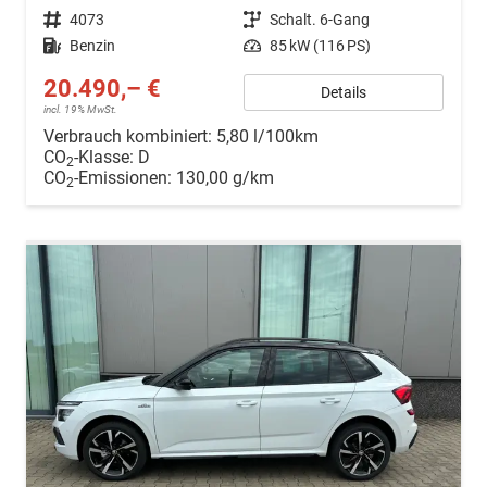
Fahrzeugnr.
4073
Getriebe
Schalt. 6-Gang
Kraftstoff
Benzin
Leistung
85 kW (116 PS)
20.490,– €
Details
incl. 19% MwSt.
Verbrauch kombiniert:
5,80 l/100km
CO
-Klasse:
D
2
CO
-Emissionen:
130,00 g/km
2