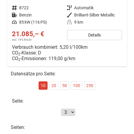
Fahrzeugnr.
8722
Getriebe
Automatik
Kraftstoff
Benzin
Außenfarbe
Brilliant-Silber Metallic
Leistung
85 kW (116 PS)
Kilometerstand
9 km
21.085,– €
Details
incl. 19% MwSt.
Verbrauch kombiniert:
5,20 l/100km
CO
-Klasse:
D
2
CO
-Emissionen:
119,00 g/km
2
Datensätze pro Seite:
10
20
50
100
250
Seite:
Seiten: