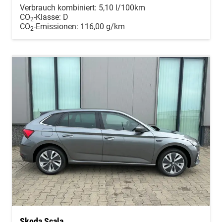
Verbrauch kombiniert:
5,10 l/100km
CO
-Klasse:
D
2
CO
-Emissionen:
116,00 g/km
2
Skoda Scala