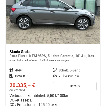
Skoda Scala
Extra Plus 1.0 TSI 95PS, 5 Jahre Garantie, 16" Alu, Kessy, Alarm, Parksensoren vo/hi, Kamera, Sitzheizung, Climatronic, Tempomat, SunSet, Radio 8" + Smartlink, M-Lederlenkrad beheizt, Verlängerte Heckscheibe, LED-Scheinwerfer, NSW
unverbindliche Lieferzeit: 4 - 5 Monate
Neuwagen
Fahrzeugnr.
4694
Getriebe
Schalt. 5-Gang
Kraftstoff
Benzin
Leistung
70 kW (95 PS)
20.335,– €
Details
incl. 19% MwSt.
Verbrauch kombiniert:
5,50 l/100km
CO
-Klasse:
D
2
CO
-Emissionen:
125,00 g/km
2