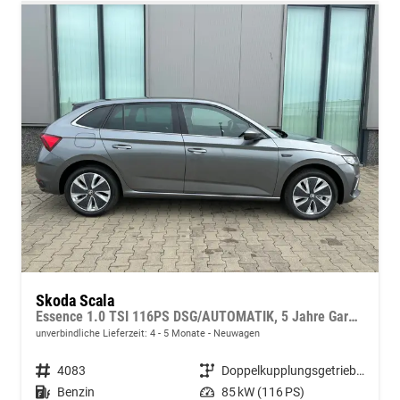
Skoda Scala
Essence 1.0 TSI 116PS DSG/AUTOMATIK, 5 Jahre Garantie, Klimaanlage, Parksensoren hinten, Infotainment 8", Full-LED-Scheinwerfer, Virtual Cockpit 8"
unverbindliche Lieferzeit: 4 - 5 Monate
Neuwagen
Fahrzeugnr.
4083
Getriebe
Doppelkupplungsgetriebe (DSG)
Kraftstoff
Benzin
Leistung
85 kW (116 PS)