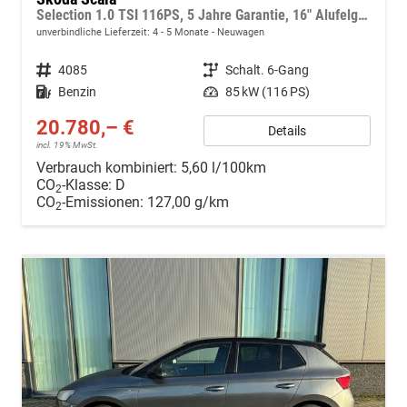
Selection 1.0 TSI 116PS, 5 Jahre Garantie, 16" Alufelgen, Parksensoren hinten, FULL-LED-Scheinwerfer, Winter-Paket, Climatronic, NSW, Infotainment 8", Wireless SmartLink, Tempomat, M-Lederlenkrad
unverbindliche Lieferzeit: 4 - 5 Monate
Neuwagen
Fahrzeugnr.
4085
Getriebe
Schalt. 6-Gang
Kraftstoff
Benzin
Leistung
85 kW (116 PS)
20.780,– €
Details
incl. 19% MwSt.
Verbrauch kombiniert:
5,60 l/100km
CO
-Klasse:
D
2
CO
-Emissionen:
127,00 g/km
2