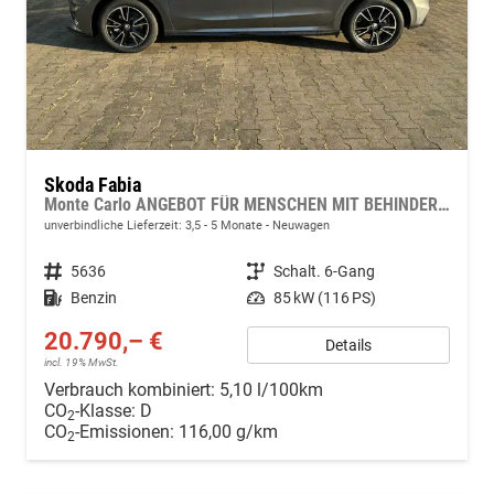
Skoda Fabia
Monte Carlo ANGEBOT FÜR MENSCHEN MIT BEHINDERUNG AB 50%! 1.0 TSI 116PS, 16" Alu, METALLIC/Dach Schwarz, Bi-LED-Scheinwerfer, Parksensoren vo/hi, Rückfahrkamera, Kessy, Climatronic, SunSet, Sport-M-Lederlenkrad beheizt, Infotainment 8", Smart Link, NSW, Sitzheizung,
unverbindliche Lieferzeit: 3,5 - 5 Monate
Neuwagen
Fahrzeugnr.
5636
Getriebe
Schalt. 6-Gang
Kraftstoff
Benzin
Leistung
85 kW (116 PS)
20.790,– €
Details
incl. 19% MwSt.
Verbrauch kombiniert:
5,10 l/100km
CO
-Klasse:
D
2
CO
-Emissionen:
116,00 g/km
2