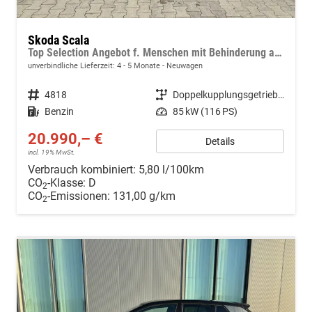
Skoda Scala
Top Selection Angebot f. Menschen mit Behinderung ab 50 %! 1.0 TSI 115PS DSG/Automatik, 16"-Leichtmetallräder, Climatronic, Verlängerte Heckscheibe, SunSet, Parksensoren hinten, Winter-Paket, M-Lederlenkrad beheizt, LED-Scheinwerfer, Tempomat, Virtual Cockpit, Radio
unverbindliche Lieferzeit: 4 - 5 Monate
Neuwagen
Fahrzeugnr.
4818
Getriebe
Doppelkupplungsgetriebe (DSG)
Kraftstoff
Benzin
Leistung
85 kW (116 PS)
20.990,– €
Details
incl. 19% MwSt.
Verbrauch kombiniert:
5,80 l/100km
CO
-Klasse:
D
2
CO
-Emissionen:
131,00 g/km
2