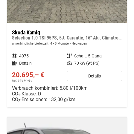
Skoda Kamiq
Selection 1.0 TSI 95PS, 5J. Garantie, 16" Alu, Climatronic, Winterpaket, Parksensoren hinten, Nebelscheinwerfer, Tempomat, M-Lederlenkrad, Radio 8" + Wireless Smartlink, LED-Scheinwerfer, Virtual Cockpit
unverbindliche Lieferzeit: 4 - 5 Monate
Neuwagen
Fahrzeugnr.
4075
Getriebe
Schalt. 5-Gang
Kraftstoff
Benzin
Leistung
70 kW (95 PS)
20.695,– €
Details
incl. 19% MwSt.
Verbrauch kombiniert:
5,80 l/100km
CO
-Klasse:
D
2
CO
-Emissionen:
132,00 g/km
2