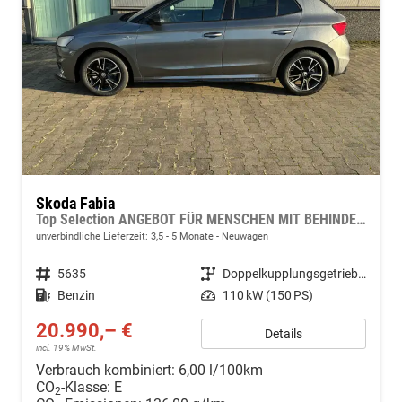
Skoda Fabia
Top Selection ANGEBOT FÜR MENSCHEN MIT BEHINDERUNG AB 50%! 1.5 TSI 150PS DSG/AUTOMATIK, 16" Alu, Climatronic, SunSet, Multifunktions-Lederlenkrad beheizt, Infotainment 8", Smart Link, LED-Scheinwerfer, Nebelscheinwerfer, Parksensoren hinten, Sitzheizung, Tempomat
unverbindliche Lieferzeit: 3,5 - 5 Monate
Neuwagen
Fahrzeugnr.
5635
Getriebe
Doppelkupplungsgetriebe (DSG)
Kraftstoff
Benzin
Leistung
110 kW (150 PS)
20.990,– €
Details
incl. 19% MwSt.
Verbrauch kombiniert:
6,00 l/100km
CO
-Klasse:
E
2