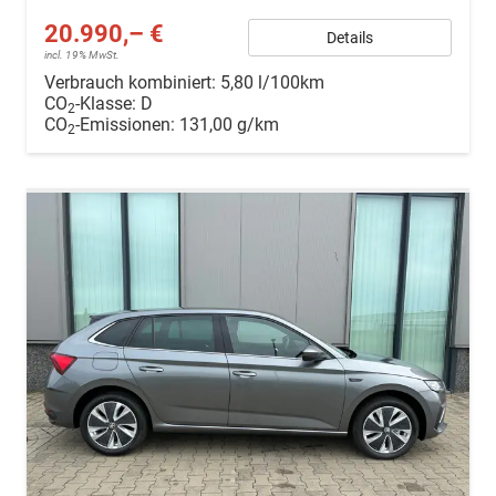
20.990,– €
Details
incl. 19% MwSt.
Verbrauch kombiniert:
5,80 l/100km
CO
-Klasse:
D
2
CO
-Emissionen:
131,00 g/km
2