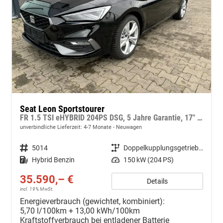
Seat Leon Sportstourer
FR 1.5 TSI eHYBRID 204PS DSG, 5 Jahre Garantie, 17" Alu, 3-Zonen-Climatronic, Abgedunkelte Scheiben, Parksensoren vorn/hinten, Sportsitze, Radio 12,9"/Bluetooth/Full Link, Tempomat, Full Digital Cockpit, LED-Scheinwerfer, M-Lederlenkrad
unverbindliche Lieferzeit: 4-7 Monate
Neuwagen
Fahrzeugnr.
5014
Getriebe
Doppelkupplungsgetriebe (DSG)
Kraftstoff
Hybrid Benzin
Leistung
150 kW (204 PS)
35.590,– €
Details
incl. 19% MwSt.
Energieverbrauch (gewichtet, kombiniert):
5,70 l/100km + 13,00 kWh/100km
Kraftstoffverbrauch bei entladener Batterie