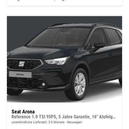
Seat Arona
Reference 1.0 TSI 95PS, 5 Jahre Garantie, 16" Alufelgen, Parksensoren hinten, Radio 8,25"/Bluetooth, LED-Scheinwerfer/LED-Rückleuchten, Nebelscheinwerfer, 4x elektr. Fensterheber, Dachreling, Zentralverriegelung mit Fernbedienung
unverbindliche Lieferzeit: 3-5 Monate
Neuwagen