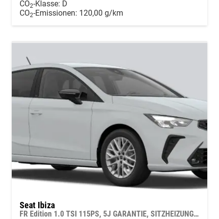
CO
-Klasse:
D
2
CO
-Emissionen:
120,00 g/km
2
Seat Ibiza
FR Edition 1.0 TSI 115PS, 5J GARANTIE, SITZHEIZUNG, 2Z-CLIMATRONIC, 16" ALUFELGEN, ACC/Tempomat, M-Lederlenkrad, Parksensoren VORN/hinten + RÜCKFAHRKAMERA, KESSY, Privacy-Glas, Radio 8,25"/Bluetooth FULL LINK, LED-Scheinwerfer, Armlehne