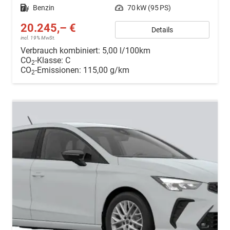
Kraftstoff
Benzin
Leistung
70 kW (95 PS)
20.245,– €
Details
incl. 19% MwSt.
Verbrauch kombiniert:
5,00 l/100km
CO
-Klasse:
C
2
CO
-Emissionen:
115,00 g/km
2