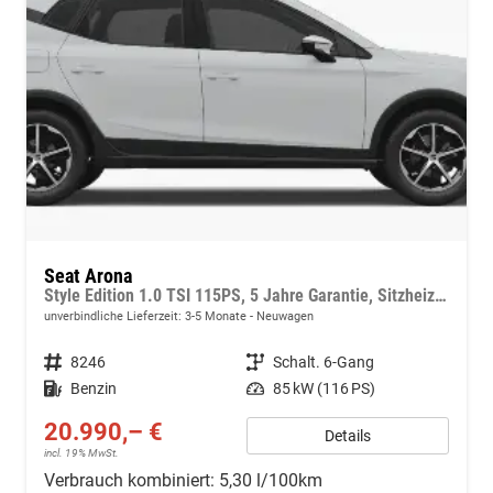
Seat Arona
Style Edition 1.0 TSI 115PS, 5 Jahre Garantie, Sitzheizung, Klima, ACC/Tempomat, M-Lederlenkrad, 16" Alufelgen, Rückfahrkamera, Parksensoren hinten, Radio 8,25"/Bluetooth + FULL-LINK, LED-Scheinwerfer/LED-Rückleuchten, Nebelscheinwerfer, 4x elektr. FH, Dachreling
unverbindliche Lieferzeit: 3-5 Monate
Neuwagen
Fahrzeugnr.
8246
Getriebe
Schalt. 6-Gang
Kraftstoff
Benzin
Leistung
85 kW (116 PS)
20.990,– €
Details
incl. 19% MwSt.
Verbrauch kombiniert:
5,30 l/100km