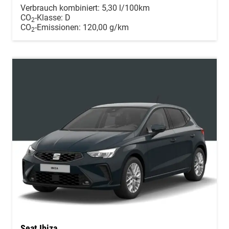
Verbrauch kombiniert:
5,30 l/100km
CO
-Klasse:
D
2
CO
-Emissionen:
120,00 g/km
2
Seat Ibiza