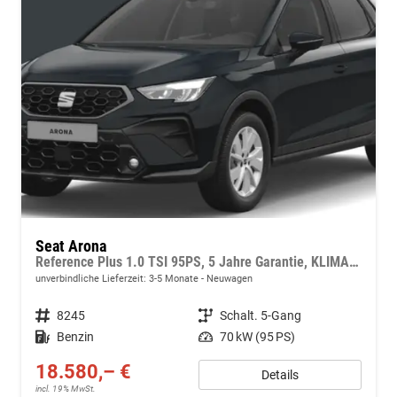
Seat Arona
Reference Plus 1.0 TSI 95PS, 5 Jahre Garantie, KLIMAANLAGE, Tempomat, M-Lederlenkrad, 16" Alufelgen, Parksensoren hinten, Radio 8,25"/Bluetooth, LED-Scheinwerfer/LED-Rückleuchten, Nebelscheinwerfer, 4x elektr. Fensterheber, Dachreling, ZV mit Fernbedienung
unverbindliche Lieferzeit: 3-5 Monate
Neuwagen
Fahrzeugnr.
8245
Getriebe
Schalt. 5-Gang
Kraftstoff
Benzin
Leistung
70 kW (95 PS)
18.580,– €
Details
incl. 19% MwSt.