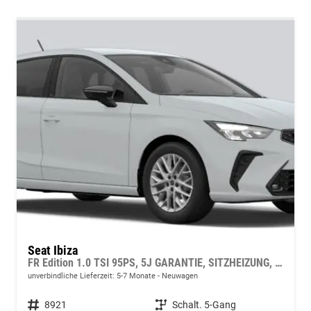
Seat Ibiza
FR Edition 1.0 TSI 95PS, 5J GARANTIE, SITZHEIZUNG, 2Z-CLIMATRONIC, 16" ALUFELGEN, ACC/Tempomat, M-Lederlenkrad, Parksensoren VORN/hinten + RÜCKFAHRKAMERA, KESSY, Privacy-Glas, Radio 8,25"/Bluetooth FULL LINK, LED-Scheinwerfer, Armlehne
unverbindliche Lieferzeit: 5-7 Monate
Neuwagen
Fahrzeugnr.
8921
Getriebe
Schalt. 5-Gang