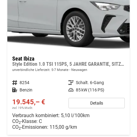
Seat Ibiza
Style Edition 1.0 TSI 115PS, 5 JAHRE GARANTIE, SITZHEIZUNG, KLIMAANLAGE, 16" ALUFELGEN, ACC/Tempomat, Multifunktions-Lederlenkrad, Parksensoren hinten, Radio 8,25"/Bluetooth + FULL LINK, LED-Scheinwerfer, LED-Rückleuchten, Zentralverriegelung mit Fernbedienung
unverbindliche Lieferzeit: 5-7 Monate
Neuwagen
Fahrzeugnr.
8254
Getriebe
Schalt. 6-Gang
Kraftstoff
Benzin
Leistung
85 kW (116 PS)
19.545,– €
Details
incl. 19% MwSt.
Verbrauch kombiniert:
5,10 l/100km
CO
-Klasse:
C
2
CO
-Emissionen:
115,00 g/km
2