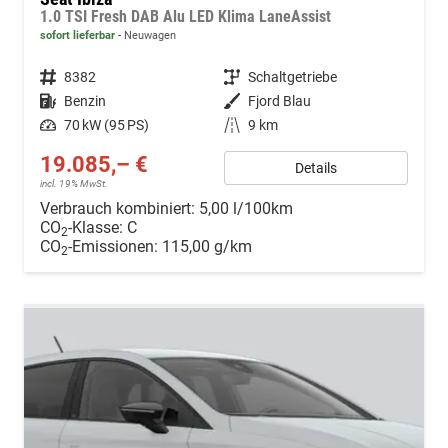
1.0 TSI Fresh DAB Alu LED Klima LaneAssist
sofort lieferbar
Neuwagen
Fahrzeugnr.
8382
Getriebe
Schaltgetriebe
Kraftstoff
Benzin
Außenfarbe
Fjord Blau
Leistung
70 kW (95 PS)
Kilometerstand
9 km
19.085,– €
Details
incl. 19% MwSt.
Verbrauch kombiniert:
5,00 l/100km
CO
-Klasse:
C
2
CO
-Emissionen:
115,00 g/km
2