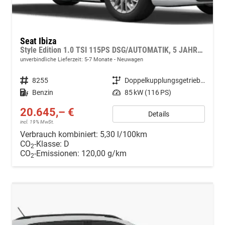
Seat Ibiza
Style Edition 1.0 TSI 115PS DSG/AUTOMATIK, 5 JAHRE GARANTIE, SITZHEIZUNG, KLIMA, 16" ALUFELGEN, ACC/Tempomat, Multifunktions-Lederlenkrad, Parksensoren hinten, Radio 8,25"/Bluetooth + FULL LINK, LED-Scheinwerfer, LED-Rückleuchten, Zentralverriegelung mit Fernbedienung
unverbindliche Lieferzeit: 5-7 Monate
Neuwagen
Fahrzeugnr.
8255
Getriebe
Doppelkupplungsgetriebe (DSG)
Kraftstoff
Benzin
Leistung
85 kW (116 PS)
20.645,– €
Details
incl. 19% MwSt.
Verbrauch kombiniert:
5,30 l/100km
CO
-Klasse:
D
2
CO
-Emissionen:
120,00 g/km
2