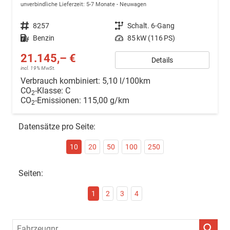
unverbindliche Lieferzeit: 5-7 Monate
Neuwagen
Fahrzeugnr.
8257
Getriebe
Schalt. 6-Gang
Kraftstoff
Benzin
Leistung
85 kW (116 PS)
21.145,– €
Details
incl. 19% MwSt.
Verbrauch kombiniert:
5,10 l/100km
CO
-Klasse:
C
2
CO
-Emissionen:
115,00 g/km
2
Datensätze pro Seite:
10
20
50
100
250
Seiten:
1
2
3
4
Fahrzeugnr.