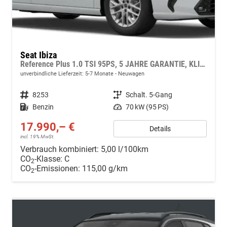
Seat Ibiza
Reference Plus 1.0 TSI 95PS, 5 JAHRE GARANTIE, KLIMAANLAGE, 16" ALUFELGEN, Tempomat, Multifunktions-Lederlenkrad, Parksensoren hinten, Radio 8,25"/Bluetooth, LED-Scheinwerfer, LED-Rückleuchten, Zentralverriegelung mit Fernbedienung
unverbindliche Lieferzeit: 5-7 Monate
Neuwagen
Fahrzeugnr.
8253
Getriebe
Schalt. 5-Gang
Kraftstoff
Benzin
Leistung
70 kW (95 PS)
17.990,– €
Details
incl. 19% MwSt.
Verbrauch kombiniert:
5,00 l/100km
CO
-Klasse:
C
2
CO
-Emissionen:
115,00 g/km
2