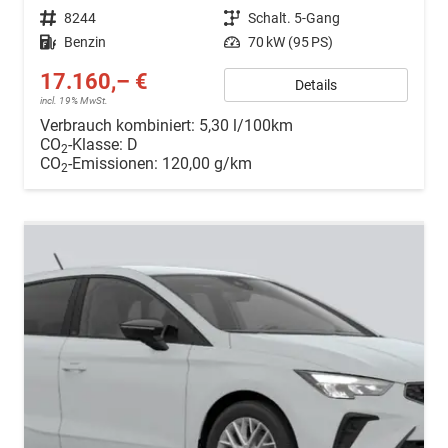
Fahrzeugnr.
8244
Getriebe
Schalt. 5-Gang
Kraftstoff
Benzin
Leistung
70 kW (95 PS)
17.160,– €
Details
incl. 19% MwSt.
Verbrauch kombiniert:
5,30 l/100km
CO
-Klasse:
D
2
CO
-Emissionen:
120,00 g/km
2