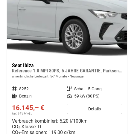
Seat Ibiza
Reference 1.0 MPI 80PS, 5 JAHRE GARANTIE, Parksensoren hinten, Radio 8,25"/Bluetooth, LED-Scheinwerfer, LED-Rückleuchten, Zentralverriegelung mit Fernbedienung
unverbindliche Lieferzeit: 5-7 Monate
Neuwagen
Fahrzeugnr.
8252
Getriebe
Schalt. 5-Gang
Kraftstoff
Benzin
Leistung
59 kW (80 PS)
16.145,– €
Details
incl. 19% MwSt.
Verbrauch kombiniert:
5,20 l/100km
CO
-Klasse:
D
2
CO
-Emissionen:
119,00 g/km
2