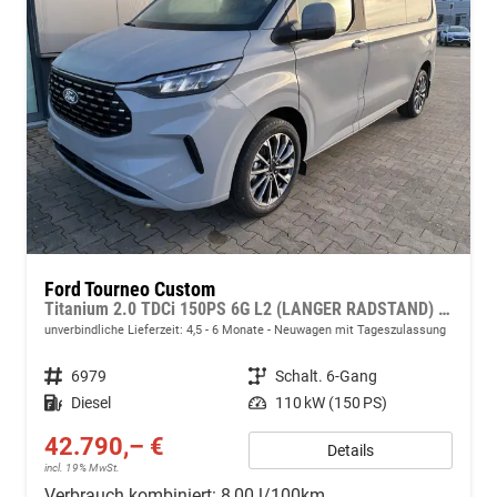
Ford Tourneo Custom
Titanium 2.0 TDCi 150PS 6G L2 (LANGER RADSTAND) H1, 5 Jahre Garantie, 8 Plätze, 17" Alu, Sitzheizung, Klimautomatik vo/hi, Privacy-Glas, Spiegel elektr. anklappbar, Parksensoren v/h, Rückfahrkamera, LED-Scheinwerfer, Keyless, Beheizte Frontscheibe, Radio 13"
unverbindliche Lieferzeit: 4,5 - 6 Monate
Neuwagen mit Tageszulassung
Fahrzeugnr.
6979
Getriebe
Schalt. 6-Gang
Kraftstoff
Diesel
Leistung
110 kW (150 PS)
42.790,– €
Details
incl. 19% MwSt.
Verbrauch kombiniert:
8,00 l/100km