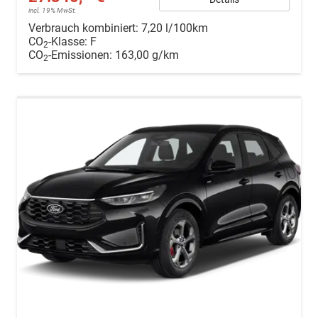
incl. 19% MwSt.
Verbrauch kombiniert:
7,20 l/100km
CO
-Klasse:
F
2
CO
-Emissionen:
163,00 g/km
2