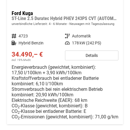
Ford Kuga
ST-Line 2.5 Duratec Hybrid PHEV 243PS CVT (AUTOMATIK), 5 Jahre Garantie, 18" Alu, Navigation 13"-Display, Parksensoren vorne/hinten, Rückfahrkamera, Climatronic, Privacy-Glas, Key-Free-System, Tempomat, LED-Scheinwerfer
unverbindliche Lieferzeit: 4 - 6 Monate
Neuwagen mit Tageszulassung
Fahrzeugnr.
4723
Getriebe
Automatik
Kraftstoff
Hybrid Benzin
Leistung
178 kW (242 PS)
34.490,– €
Details
incl. 19% MwSt.
Energieverbrauch (gewichtet, kombiniert):
17,50 l/100km + 3,90 kWh/100km
Kraftstoffverbrauch bei entladener Batterie
kombiniert:
6,10 l/100km
Stromverbrauch bei rein elektrischem Betrieb
kombiniert:
20,90 kWh/100km
Elektrische Reichweite (EAER):
68 km
CO
-Klasse (gewichtet, kombiniert):
B
2
CO
-Klasse bei entladener Batterie:
E
2
CO
-Emissionen (gewichtet, kombiniert):
71,00 g/km
2