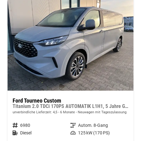
Ford Tourneo Custom
Titanium 2.0 TDCi 170PS AUTOMATIK L1H1, 5 Jahre Garantie, 8 Plätze, 17" Alu, Sitzheizung, Klimautomatik vo/hi, Privacy-Glas, Spiegel elektr. anklappbar, Parksensoren v/h, Rückfahrkamera, LED-Scheinwerfer, Keyless, Beheizte Frontscheibe, Radio 13" inkl. Wireless
unverbindliche Lieferzeit: 4,5 - 6 Monate
Neuwagen mit Tageszulassung
Fahrzeugnr.
6980
Getriebe
Autom. 8-Gang
Kraftstoff
Diesel
Leistung
125 kW (170 PS)