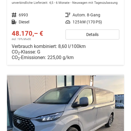
unverbindliche Lieferzeit: 4,5 - 6 Monate
Neuwagen mit Tageszulassung
Fahrzeugnr.
6993
Getriebe
Autom. 8-Gang
Kraftstoff
Diesel
Leistung
125 kW (170 PS)
48.170,– €
Details
incl. 19% MwSt.
Verbrauch kombiniert:
8,60 l/100km
CO
-Klasse:
G
2
CO
-Emissionen:
225,00 g/km
2