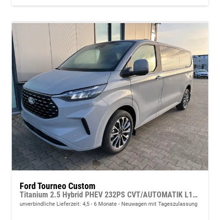
Ford Tourneo Custom
Titanium 2.5 Hybrid PHEV 232PS CVT/AUTOMATIK L1H1, 5 Jahre Garantie, 8 Plätze, 17" Alu, Sitzheizung, Klimautomatik vo/hi, Privacy-Glas, Spiegel elektr., Parksensoren v/h, Rückfahrkamera, LED-Scheinwerfer, Keyless, Beheizte Frontscheibe, Radio 13"
unverbindliche Lieferzeit: 4,5 - 6 Monate
Neuwagen mit Tageszulassung