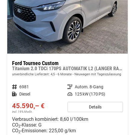
Ford Tourneo Custom
Titanium 2.0 TDCi 170PS AUTOMATIK L2 (LANGER RADSTAND) H1, 5 Jahre Garantie, 8 Plätze, 17" Alu, Sitzheizung, Klimautomatik vo/hi, Privacy-Glas, Spiegel elektr., Parksensoren v/h, Rückfahrkamera, LED-Scheinwerfer, Keyless, Beheizte Frontscheibe, Radio 13" Wireles
unverbindliche Lieferzeit: 4,5 - 6 Monate
Neuwagen mit Tageszulassung
Fahrzeugnr.
6981
Getriebe
Autom. 8-Gang
Kraftstoff
Diesel
Leistung
125 kW (170 PS)
45.590,– €
Details
incl. 19% MwSt.
Verbrauch kombiniert:
8,60 l/100km
CO
-Klasse:
G
2
CO
-Emissionen:
225,00 g/km
2