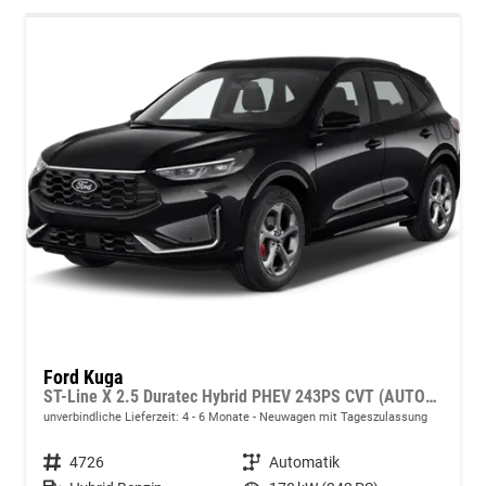
Ford Kuga
ST-Line X 2.5 Duratec Hybrid PHEV 243PS CVT (AUTOMATIK), 5 Jahre Garantie, 18" Alu, Leder-Polster, Elektr. Heckklappe, Navigation 13", Soundsystem, Parksensoren v/h, 360°-Kamera, Toter-Winkel-Assistent, Climatronic, Privacy-Glas, Key-Free-System
unverbindliche Lieferzeit: 4 - 6 Monate
Neuwagen mit Tageszulassung
Fahrzeugnr.
4726
Getriebe
Automatik