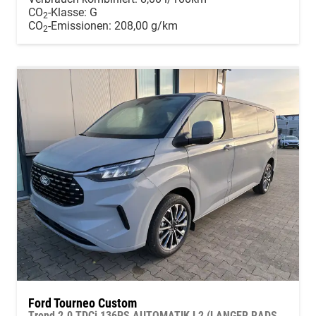
CO
-Klasse:
G
2
CO
-Emissionen:
208,00 g/km
2
Ford Tourneo Custom
Trend 2.0 TDCi 136PS AUTOMATIK L2 (LANGER RADSTAND) H1, 5 Jahre Garantie, 8 Plätze, 16" Alu, Parksensoren vo/hi, Rückfahrkamera, LED-Scheinwerfer, Keyless, Sitzheizung, Radio 13" inkl. Wireless AndroidAuto/Apple CarPlay, Tempomat, Klimaautomatik