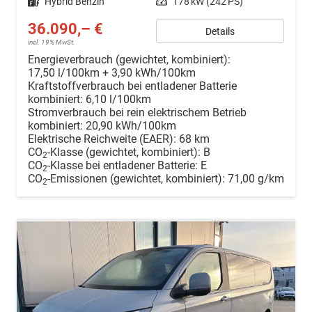
Kraftstoff
Hybrid Benzin
Leistung
178 kW (242 PS)
36.090,– €
Details
incl. 19% MwSt.
Energieverbrauch (gewichtet, kombiniert):
17,50 l/100km + 3,90 kWh/100km
Kraftstoffverbrauch bei entladener Batterie
kombiniert:
6,10 l/100km
Stromverbrauch bei rein elektrischem Betrieb
kombiniert:
20,90 kWh/100km
Elektrische Reichweite (EAER):
68 km
CO
-Klasse (gewichtet, kombiniert):
B
2
CO
-Klasse bei entladener Batterie:
E
2
CO
-Emissionen (gewichtet, kombiniert):
71,00 g/km
2