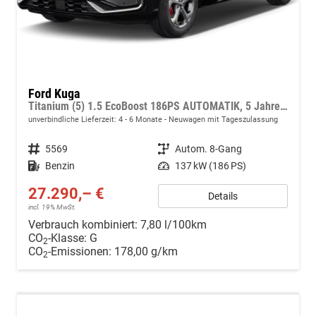
Ford Kuga
Titanium (5) 1.5 EcoBoost 186PS AUTOMATIK, 5 Jahre Garantie, 17" Alu, Navigation 13"-Display, Parksensoren vorne/hinten, Rückfahrkamera, Climatronic, Privacy-Glas, Key-Free-System, Tempomat, LED-Scheinwerfer
unverbindliche Lieferzeit: 4 - 6 Monate
Neuwagen mit Tageszulassung
Fahrzeugnr.
5569
Getriebe
Autom. 8-Gang
Kraftstoff
Benzin
Leistung
137 kW (186 PS)
27.290,– €
Details
incl. 19% MwSt.
Verbrauch kombiniert:
7,80 l/100km
CO
-Klasse:
G
2
CO
-Emissionen:
178,00 g/km
2