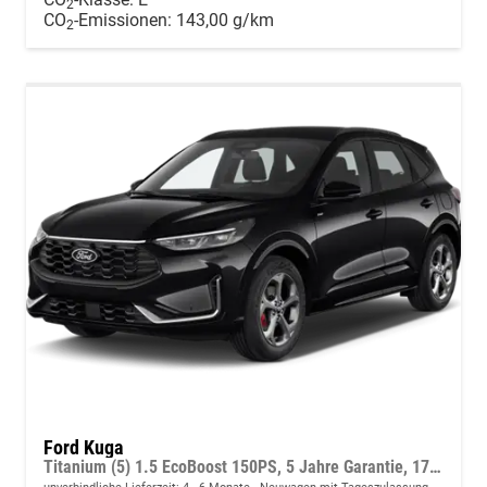
2
CO
-Emissionen:
143,00 g/km
2
Ford Kuga
Titanium (5) 1.5 EcoBoost 150PS, 5 Jahre Garantie, 17" Alu, Navigation 13"-Display, Parksensoren vorne/hinten, Rückfahrkamera, Climatronic, Privacy-Glas, Key-Free-System, Tempomat, LED-Scheinwerfer