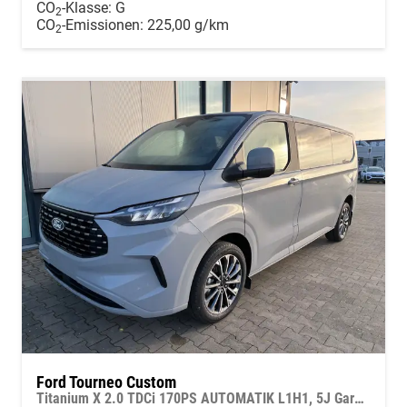
CO
-Klasse:
G
2
CO
-Emissionen:
225,00 g/km
2
Ford Tourneo Custom
Titanium X 2.0 TDCi 170PS AUTOMATIK L1H1, 5J Garantie, 8 Plätze, 19" Alu, Elektr. Sitze + Kunstleder Sitzheizung, 3-Zonen-Klimautomatik, Alarm, 2 Schiebetüren, Adaptiver Tempomat, Toter-Winkel, Privacy-Glas, Parksensoren v/h, 360°-Kamera, LED