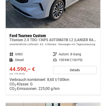
Ford Tourneo Custom
Titanium 2.0 TDCi 136PS AUTOMATIK L2 (LANGER RADSTAND) H1, 5 Jahre Garantie, 8 Plätze, 17" Alu, Sitzheizung, Klimautomatik vo/hi, Privacy-Glas, Spiegel elektr. anklappbar, Parksensoren v/h, Rückfahrkamera, LED-Scheinwerfer, Keyless, Beheizte Frontscheibe, Radio
unverbindliche Lieferzeit: 4,5 - 6 Monate
Neuwagen mit Tageszulassung
Fahrzeugnr.
6983
Getriebe
Autom. 8-Gang
Kraftstoff
Diesel
Leistung
100 kW (136 PS)
44.590,– €
Details
incl. 19% MwSt.
Verbrauch kombiniert:
8,60 l/100km
CO
-Klasse:
G
2
CO
-Emissionen:
225,00 g/km
2