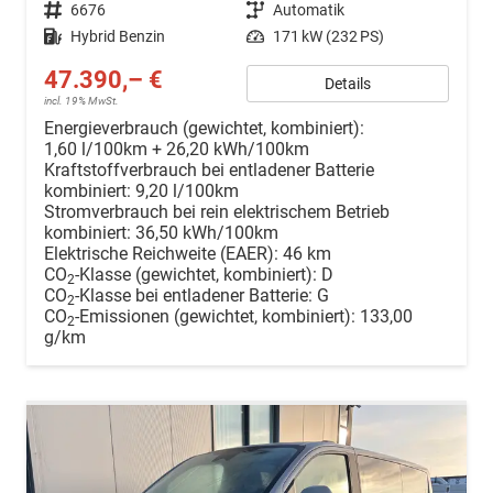
Fahrzeugnr.
6676
Getriebe
Automatik
Kraftstoff
Hybrid Benzin
Leistung
171 kW (232 PS)
47.390,– €
Details
incl. 19% MwSt.
Energieverbrauch (gewichtet, kombiniert):
1,60 l/100km + 26,20 kWh/100km
Kraftstoffverbrauch bei entladener Batterie
kombiniert:
9,20 l/100km
Stromverbrauch bei rein elektrischem Betrieb
kombiniert:
36,50 kWh/100km
Elektrische Reichweite (EAER):
46 km
CO
-Klasse (gewichtet, kombiniert):
D
2
CO
-Klasse bei entladener Batterie:
G
2
CO
-Emissionen (gewichtet, kombiniert):
133,00
2
g/km