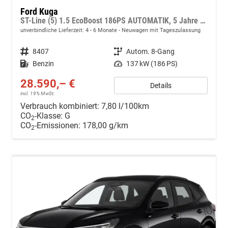
Ford Kuga
ST-Line (5) 1.5 EcoBoost 186PS AUTOMATIK, 5 Jahre Garantie, 18" Alu, Navigation 13"-Display, Parksensoren vorne/hinten, Rückfahrkamera, Climatronic, Privacy-Glas, Key-Free-System, Tempomat, LED-Scheinwerfer
unverbindliche Lieferzeit: 4 - 6 Monate
Neuwagen mit Tageszulassung
Fahrzeugnr.
8407
Getriebe
Autom. 8-Gang
Kraftstoff
Benzin
Leistung
137 kW (186 PS)
28.590,– €
Details
incl. 19% MwSt.
Verbrauch kombiniert:
7,80 l/100km
CO
-Klasse:
G
2
CO
-Emissionen:
178,00 g/km
2