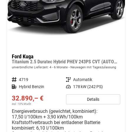
Ford Kuga
Titanium 2.5 Duratec Hybrid PHEV 243PS CVT (AUTOMATIK), 5 Jahre Garantie, 17" Alu, Navigation 13"-Display, Parksensoren vorne/hinten, Rückfahrkamera, Climatronic, Privacy-Glas, Key-Free-System, Tempomat, LED-Scheinwerfer
unverbindliche Lieferzeit: 4 - 6 Monate
Neuwagen mit Tageszulassung
Fahrzeugnr.
4719
Getriebe
Automatik
Kraftstoff
Hybrid Benzin
Leistung
178 kW (242 PS)
32.890,– €
Details
incl. 19% MwSt.
Energieverbrauch (gewichtet, kombiniert):
17,50 l/100km + 3,90 kWh/100km
Kraftstoffverbrauch bei entladener Batterie
kombiniert:
6,10 l/100km