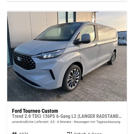
Ford Tourneo Custom
Trend 2.0 TDCi 136PS 6-Gang L2 (LANGER RADSTAND) H1, 5 Jahre Garantie, 8 Plätze, 16" Alu, Parksensoren vo/hi, Rückfahrkamera, LED-Scheinwerfer, Keyless, Sitzheizung, Radio 13" inkl. Wireless AndroidAuto/Apple CarPlay, Tempomat, Klimaautomatik vorn
unverbindliche Lieferzeit: 4,5 - 6 Monate
Neuwagen mit Tageszulassung