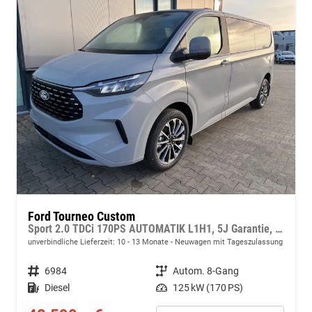
Ford Tourneo Custom
Sport 2.0 TDCi 170PS AUTOMATIK L1H1, 5J Garantie, 8 Plätze, 17" Alu, Schiebetüre re+li, Teil-Kunstlederpolster + Sitzheizung, 3-Zonen-Klimautomatik, Alarm, Privacy-Glas, Parksensoren v/h, Rückfahrkamera, LED-Scheinwerfer, Keyless, Beheizte Frontscheibe
unverbindliche Lieferzeit: 10 - 13 Monate
Neuwagen mit Tageszulassung
Fahrzeugnr.
6984
Getriebe
Autom. 8-Gang
Kraftstoff
Diesel
Leistung
125 kW (170 PS)