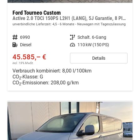
Ford Tourneo Custom
Active 2.0 TDCi 150PS L2H1 (LANG), 5J Garantie, 8 Plätze, Adaptiver Tempomat, Toter-Winkel, Alarm, 2 Schiebetüren, 17" Alu, Sitzheizung, 3-Zonen-Klimautomatik, Privacy-Glas, Spiegel elektr. anklappbar, Parksensoren v/h, Rückfahrkamera
unverbindliche Lieferzeit: 4,5 - 6 Monate
Neuwagen mit Tageszulassung
Fahrzeugnr.
6990
Getriebe
Schalt. 6-Gang
Kraftstoff
Diesel
Leistung
110 kW (150 PS)
45.585,– €
Details
incl. 19% MwSt.
Verbrauch kombiniert:
8,00 l/100km
CO
-Klasse:
G
2
CO
-Emissionen:
208,00 g/km
2