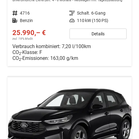
unverbindliche Lieferzeit: 4 - 6 Monate
Neuwagen mit Tageszulassung
Fahrzeugnr.
4716
Getriebe
Schalt. 6-Gang
Kraftstoff
Benzin
Leistung
110 kW (150 PS)
25.990,– €
Details
incl. 19% MwSt.
Verbrauch kombiniert:
7,20 l/100km
CO
-Klasse:
F
2
CO
-Emissionen:
163,00 g/km
2