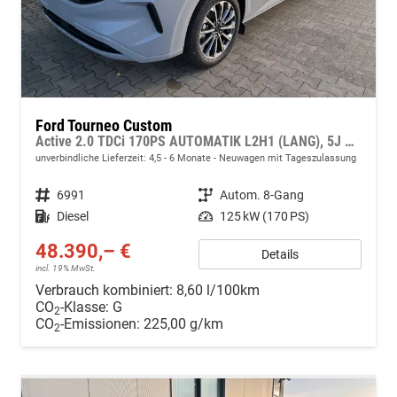
Ford Tourneo Custom
Active 2.0 TDCi 170PS AUTOMATIK L2H1 (LANG), 5J Garantie, 8 Plätze, Adaptiver Tempomat, Toter-Winkel, Alarm, 2 Schiebetüren, 17" Alu, Sitzheizung, 3-Zonen-Klimautomatik, Privacy-Glas, Spiegel elektr. anklappbar, Parksensoren v/h, Rückfahrkamera
unverbindliche Lieferzeit: 4,5 - 6 Monate
Neuwagen mit Tageszulassung
Fahrzeugnr.
6991
Getriebe
Autom. 8-Gang
Kraftstoff
Diesel
Leistung
125 kW (170 PS)
48.390,– €
Details
incl. 19% MwSt.
Verbrauch kombiniert:
8,60 l/100km
CO
-Klasse:
G
2
CO
-Emissionen:
225,00 g/km
2