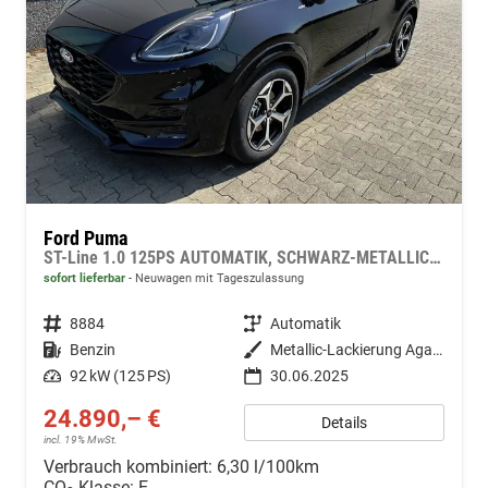
Ford Puma
ST-Line 1.0 125PS AUTOMATIK, SCHWARZ-METALLIC, 5 Jahre Garantie, Winterpaket: Sitzheizung, Beheizte Frontscheibe, 17" Alufelgen, Klimaautomatik, NAVIGATION 12", Parksensoren hinten, Rückfahrkamera, Voll-LED-Scheinwerfer, Tempomat
sofort lieferbar
Neuwagen mit Tageszulassung
Fahrzeugnr.
8884
Getriebe
Automatik
Kraftstoff
Benzin
Außenfarbe
Metallic-Lackierung Agate-Black
Leistung
92 kW (125 PS)
30.06.2025
24.890,– €
Details
incl. 19% MwSt.
Verbrauch kombiniert:
6,30 l/100km
CO
-Klasse:
E