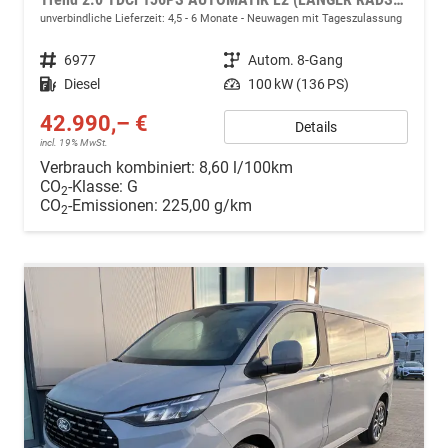
unverbindliche Lieferzeit: 4,5 - 6 Monate
Neuwagen mit Tageszulassung
Fahrzeugnr.
6977
Getriebe
Autom. 8-Gang
Kraftstoff
Diesel
Leistung
100 kW (136 PS)
42.990,– €
Details
incl. 19% MwSt.
Verbrauch kombiniert:
8,60 l/100km
CO
-Klasse:
G
2
CO
-Emissionen:
225,00 g/km
2