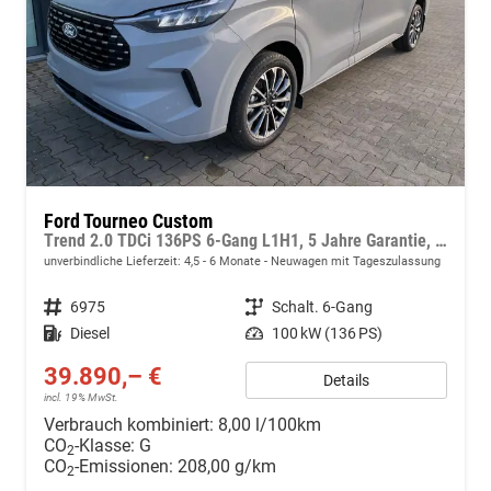
Ford Tourneo Custom
Trend 2.0 TDCi 136PS 6-Gang L1H1, 5 Jahre Garantie, 8 Plätze, 16" Alu, Parksensoren vo/hi, Rückfahrkamera, LED-Scheinwerfer, Keyless, Sitzheizung, Radio 13" inkl. Wireless AndroidAuto/Apple CarPlay, Tempomat, Klimaautomatik vo, Spurhaltehilfe
unverbindliche Lieferzeit: 4,5 - 6 Monate
Neuwagen mit Tageszulassung
Fahrzeugnr.
6975
Getriebe
Schalt. 6-Gang
Kraftstoff
Diesel
Leistung
100 kW (136 PS)
39.890,– €
Details
incl. 19% MwSt.
Verbrauch kombiniert:
8,00 l/100km
CO
-Klasse:
G
2
CO
-Emissionen:
208,00 g/km
2