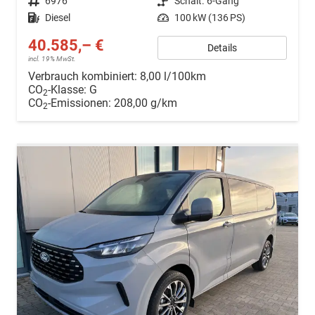
Fahrzeugnr.
6976
Getriebe
Schalt. 6-Gang
Kraftstoff
Diesel
Leistung
100 kW (136 PS)
40.585,– €
Details
incl. 19% MwSt.
Verbrauch kombiniert:
8,00 l/100km
CO
-Klasse:
G
2
CO
-Emissionen:
208,00 g/km
2