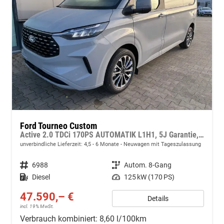
Ford Tourneo Custom
Active 2.0 TDCi 170PS AUTOMATIK L1H1, 5J Garantie, 8 Plätze, Adaptiver Tempomat, Toter-Winkel, Alarm, 2 Schiebetüren, 17" Alu, Sitzheizung, 3-Zonen-Klimautomatik, Privacy-Glas, Spiegel elektr. anklappbar, Parksensoren v/h, Rückfahrkamera
unverbindliche Lieferzeit: 4,5 - 6 Monate
Neuwagen mit Tageszulassung
Fahrzeugnr.
6988
Getriebe
Autom. 8-Gang
Kraftstoff
Diesel
Leistung
125 kW (170 PS)
47.590,– €
Details
incl. 19% MwSt.
Verbrauch kombiniert:
8,60 l/100km