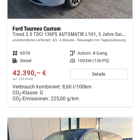
Ford Tourneo Custom
Trend 2.0 TDCi 136PS AUTOMATIK L1H1, 5 Jahre Garantie, 8 Plätze, 16" Alu, Parksensoren vo/hi, Rückfahrkamera, LED-Scheinwerfer, Keyless, Sitzheizung, Radio 13" inkl. Wireless AndroidAuto/Apple CarPlay, Tempomat, Klimaautomatik
unverbindliche Lieferzeit: 4,5 - 6 Monate
Neuwagen mit Tageszulassung
Fahrzeugnr.
6978
Getriebe
Autom. 8-Gang
Kraftstoff
Diesel
Leistung
100 kW (136 PS)
42.390,– €
Details
incl. 19% MwSt.
Verbrauch kombiniert:
8,60 l/100km
CO
-Klasse:
G
2
CO
-Emissionen:
225,00 g/km
2