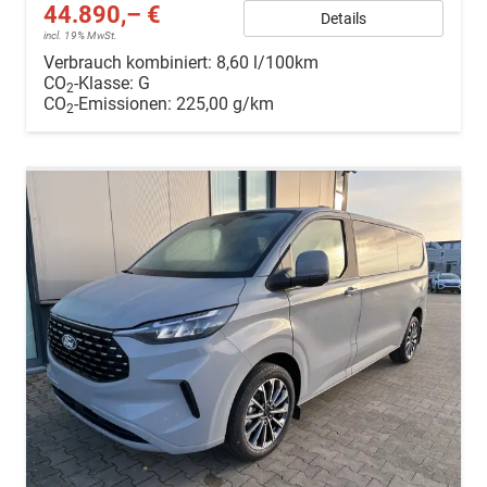
44.890,– €
Details
incl. 19% MwSt.
Verbrauch kombiniert:
8,60 l/100km
CO
-Klasse:
G
2
CO
-Emissionen:
225,00 g/km
2