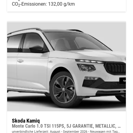
CO
-Emissionen:
132,00 g/km
2
Skoda Kamiq
Monte Carlo 1.0 TSI 115PS, 5J GARANTIE, METALLIC, ELE. HECKKLAPPE, ANHÄNGERKUPPLUNG, BEH. FRONTSCHEIBE, MATRIX-LED, PANORAMADACH, Sitzheizung, Lenkradheizung, Ladeboden, ACC, SIDE Assist, Virtual Cockpit 10", Parksensoren, Kamera, KESSY, Privacy, 17" Alu, Climatroni
unverbindliche Lieferzeit: August - September 2026
Neuwagen mit Tageszulassung