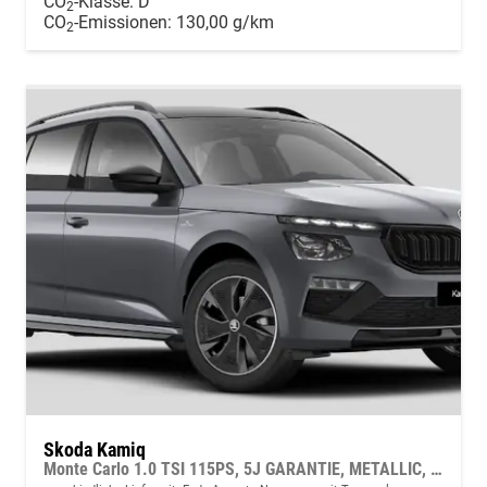
CO
-Klasse:
D
2
CO
-Emissionen:
130,00 g/km
2
Skoda Kamiq
Monte Carlo 1.0 TSI 115PS, 5J GARANTIE, METALLIC, ELE. HECKKLAPPE, ANHÄNGERKUPPLUNG, BEH. FRONTSCHEIBE, MATRIX-LED, PANORAMADACH, Sitzheizung, Lenkradheizung, Ladeboden, ACC, SIDE Assist, Virtual Cockpit 10", Parksensoren, Kamera, KESSY, Privacy, 17" Alu, Climatroni