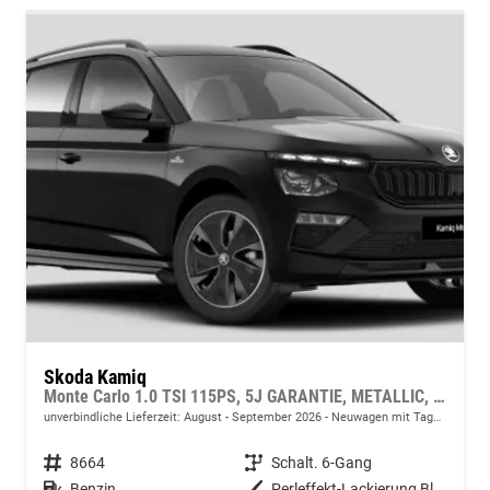
Skoda Kamiq
Monte Carlo 1.0 TSI 115PS, 5J GARANTIE, METALLIC, ELE. HECKKLAPPE, ANHÄNGERKUPPLUNG, BEH. FRONTSCHEIBE, MATRIX-LED, PANORAMADACH, Sitzheizung, Lenkradheizung, Ladeboden, ACC, SIDE Assist, Virtual Cockpit 10", Parksensoren, Kamera, KESSY, Privacy, 17" Alu, Climatroni
unverbindliche Lieferzeit: August - September 2026
Neuwagen mit Tageszulassung
Fahrzeugnr.
8664
Getriebe
Schalt. 6-Gang
Kraftstoff
Benzin
Außenfarbe
Perleffekt-Lackierung Black-Magic