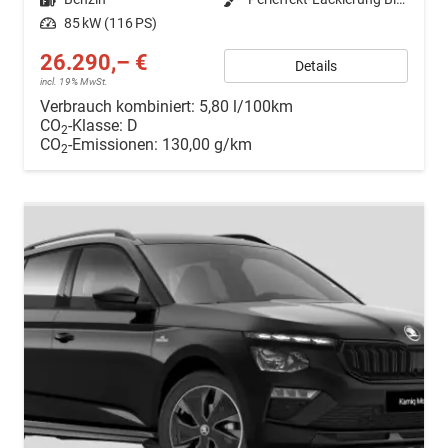
Leistung
85 kW (116 PS)
26.290,– €
Details
incl. 19% MwSt.
Verbrauch kombiniert:
5,80 l/100km
CO
-Klasse:
D
2
CO
-Emissionen:
130,00 g/km
2