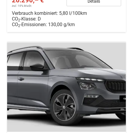
26.290,– €
Details
incl. 19% MwSt.
Verbrauch kombiniert:
5,80 l/100km
CO
-Klasse:
D
2
CO
-Emissionen:
130,00 g/km
2