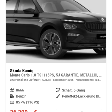
Skoda Kamiq
Monte Carlo 1.0 TSI 115PS, 5J GARANTIE, METALLIC, ELE. HECKKLAPPE, ANHÄNGERKUPPLUNG, BEH. FRONTSCHEIBE, MATRIX-LED, PANORAMADACH, Sitzheizung, Lenkradheizung, Ladeboden, ACC, SIDE Assist, Virtual Cockpit 10", Parksensoren, Kamera, KESSY, Privacy, 17" Alu, Climatroni
unverbindliche Lieferzeit: August - September 2026
Neuwagen mit Tageszulassung
Fahrzeugnr.
8666
Getriebe
Schalt. 6-Gang
Kraftstoff
Benzin
Außenfarbe
Perleffekt-Lackierung Black-Magic
Leistung
85 kW (116 PS)