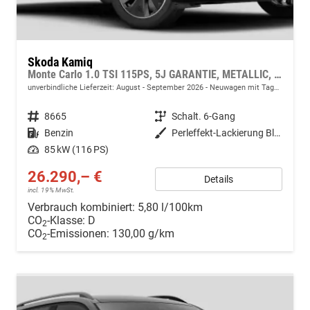
Skoda Kamiq
Monte Carlo 1.0 TSI 115PS, 5J GARANTIE, METALLIC, ELE. HECKKLAPPE, ANHÄNGERKUPPLUNG, BEH. FRONTSCHEIBE, MATRIX-LED, PANORAMADACH, Sitzheizung, Lenkradheizung, Ladeboden, ACC, SIDE Assist, Virtual Cockpit 10", Parksensoren, Kamera, KESSY, Privacy, 17" Alu, Climatroni
unverbindliche Lieferzeit: August - September 2026
Neuwagen mit Tageszulassung
Fahrzeugnr.
8665
Getriebe
Schalt. 6-Gang
Kraftstoff
Benzin
Außenfarbe
Perleffekt-Lackierung Black-Magic
Leistung
85 kW (116 PS)
26.290,– €
Details
incl. 19% MwSt.
Verbrauch kombiniert:
5,80 l/100km
CO
-Klasse:
D
2
CO
-Emissionen:
130,00 g/km
2