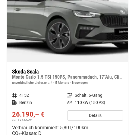
Skoda Scala
Monte Carlo 1.5 TSI 150PS, Panoramadach, 17"Alu, Climatronic, MATRIX-LED, Kessy, Verlängerte Heckscheibe, SunSet, Parksensoren vorn/hinten, Rückfahrkamera, Tempomat, Winter-Paket, Sport-M-Lederlenkrad beheizt, Virtual Cockpit, Radio 8", SmartLink
unverbindliche Lieferzeit: 4 - 5 Monate
Neuwagen
Fahrzeugnr.
4152
Getriebe
Schalt. 6-Gang
Kraftstoff
Benzin
Leistung
110 kW (150 PS)
26.190,– €
Details
incl. 19% MwSt.
Verbrauch kombiniert:
5,80 l/100km
CO
-Klasse:
D
2