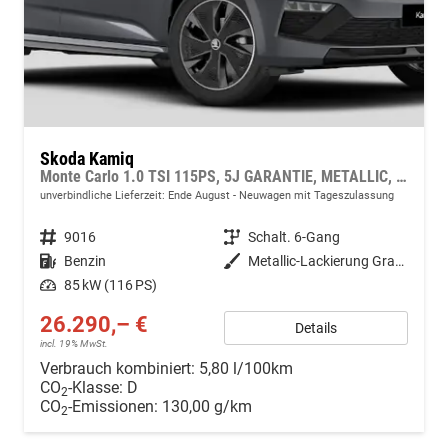
Skoda Kamiq
Monte Carlo 1.0 TSI 115PS, 5J GARANTIE, METALLIC, ELE. HECKKLAPPE, ANHÄNGERKUPPLUNG, BEH. FRONTSCHEIBE, MATRIX-LED, PANORAMADACH, Sitzheizung, Lenkradheizung, Ladeboden, ACC, SIDE Assist, Virtual Cockpit 10", Parksensoren, Kamera, KESSY, Privacy, 17" Alu, Climatroni
unverbindliche Lieferzeit: Ende August
Neuwagen mit Tageszulassung
Fahrzeugnr.
9016
Getriebe
Schalt. 6-Gang
Kraftstoff
Benzin
Außenfarbe
Metallic-Lackierung Graphit-Grau
Leistung
85 kW (116 PS)
26.290,– €
Details
incl. 19% MwSt.
Verbrauch kombiniert:
5,80 l/100km
CO
-Klasse:
D
2
CO
-Emissionen:
130,00 g/km
2