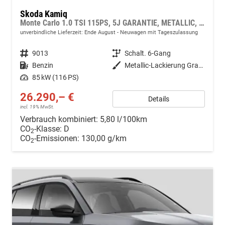
Skoda Kamiq
Monte Carlo 1.0 TSI 115PS, 5J GARANTIE, METALLIC, ELE. HECKKLAPPE, ANHÄNGERKUPPLUNG, BEH. FRONTSCHEIBE, MATRIX-LED, PANORAMADACH, Sitzheizung, Lenkradheizung, Ladeboden, ACC, SIDE Assist, Virtual Cockpit 10", Parksensoren, Kamera, KESSY, Privacy, 17" Alu, Climatroni
unverbindliche Lieferzeit: Ende August
Neuwagen mit Tageszulassung
Fahrzeugnr.
9013
Getriebe
Schalt. 6-Gang
Kraftstoff
Benzin
Außenfarbe
Metallic-Lackierung Graphit-Grau
Leistung
85 kW (116 PS)
26.290,– €
Details
incl. 19% MwSt.
Verbrauch kombiniert:
5,80 l/100km
CO
-Klasse:
D
2
CO
-Emissionen:
130,00 g/km
2