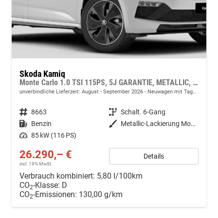
Skoda Kamiq
Monte Carlo 1.0 TSI 115PS, 5J GARANTIE, METALLIC, ELE. HECKKLAPPE, ANHÄNGERKUPPLUNG, BEH. FRONTSCHEIBE, MATRIX-LED, PANORAMADACH, Sitzheizung, Lenkradheizung, Ladeboden, ACC, SIDE Assist, Virtual Cockpit 10", Parksensoren, Kamera, KESSY, Privacy, 17" Alu, Climatroni
unverbindliche Lieferzeit: August - September 2026
Neuwagen mit Tageszulassung
Fahrzeugnr.
8663
Getriebe
Schalt. 6-Gang
Kraftstoff
Benzin
Außenfarbe
Metallic-Lackierung Moon-Weiß
Leistung
85 kW (116 PS)
26.290,– €
Details
incl. 19% MwSt.
Verbrauch kombiniert:
5,80 l/100km
CO
-Klasse:
D
2
CO
-Emissionen:
130,00 g/km
2