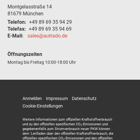
Montgelasstraße 14
81679
München
Telefon:
+49 89 69 35 94 29
Telefax:
+49 89 69 35 94 69
E-Mail:
sales@autrado.de
Öffnungszeiten
Montag bis Freitag
10:00-18:00 Uhr
Anmelden
Impressum
Datenschutz
Cookie-Einstellungen
Weitere Informationen zum offiziellen Kraftstoffverbrauch
und zu den offiziellen spezifischen CO
-Emissionen und
2
gegebenenfalls zum Stromverbrauch neuer PKW können
dem 'Leitfaden über den offiziellen Kraftstoffverbrauch, die
offiziellen spezifischen CO
-Emissionen und den offiziellen
2