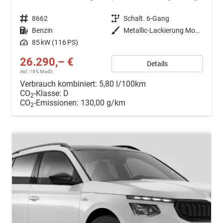
Fahrzeugnr.
8662
Getriebe
Schalt. 6-Gang
Kraftstoff
Benzin
Außenfarbe
Metallic-Lackierung Moon-Weiß
Leistung
85 kW (116 PS)
26.290,– €
Details
incl. 19% MwSt.
Verbrauch kombiniert:
5,80 l/100km
CO
-Klasse:
D
2
CO
-Emissionen:
130,00 g/km
2