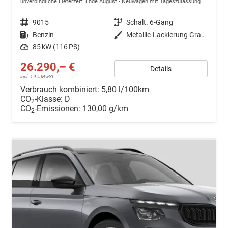
unverbindliche Lieferzeit: Ende August
Neuwagen mit Tageszulassung
Fahrzeugnr.
9015
Getriebe
Schalt. 6-Gang
Kraftstoff
Benzin
Außenfarbe
Metallic-Lackierung Graphit-Grau
Leistung
85 kW (116 PS)
26.290,– €
Details
incl. 19% MwSt.
Verbrauch kombiniert:
5,80 l/100km
CO
-Klasse:
D
2
CO
-Emissionen:
130,00 g/km
2