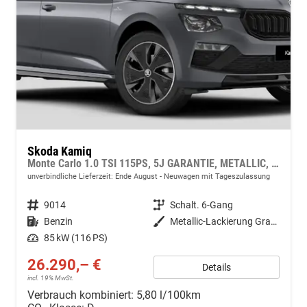
Skoda Kamiq
Monte Carlo 1.0 TSI 115PS, 5J GARANTIE, METALLIC, ELE. HECKKLAPPE, ANHÄNGERKUPPLUNG, BEH. FRONTSCHEIBE, MATRIX-LED, PANORAMADACH, Sitzheizung, Lenkradheizung, Ladeboden, ACC, SIDE Assist, Virtual Cockpit 10", Parksensoren, Kamera, KESSY, Privacy, 17" Alu, Climatroni
unverbindliche Lieferzeit: Ende August
Neuwagen mit Tageszulassung
Fahrzeugnr.
9014
Getriebe
Schalt. 6-Gang
Kraftstoff
Benzin
Außenfarbe
Metallic-Lackierung Graphit-Grau
Leistung
85 kW (116 PS)
26.290,– €
Details
incl. 19% MwSt.
Verbrauch kombiniert:
5,80 l/100km